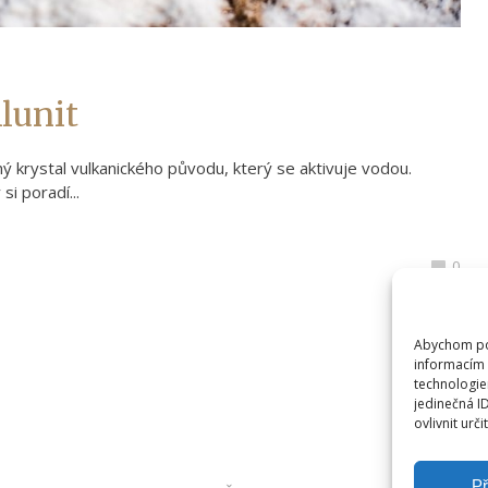
lunit
ý krystal vulkanického původu, který se aktivuje vodou.
si poradí...
0
Abychom pos
informacím 
technologie
jedinečná I
ovlivnit urči
Př