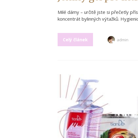
Milé dámy – určitě jste si přečetly př
koncentrát bylinných výtažků. Hygienic
Celý článek
admin