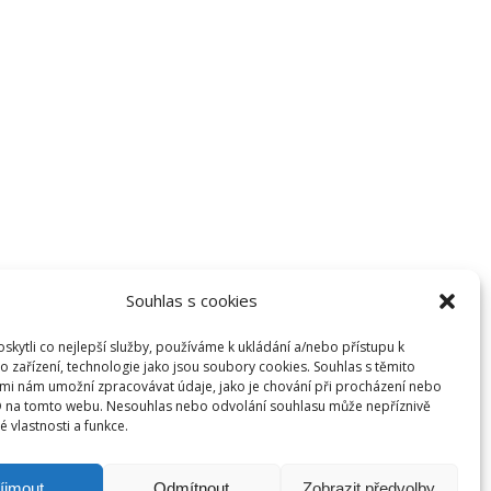
Souhlas s cookies
kytli co nejlepší služby, používáme k ukládání a/nebo přístupu k
o zařízení, technologie jako jsou soubory cookies. Souhlas s těmito
mi nám umožní zpracovávat údaje, jako je chování při procházení nebo
D na tomto webu. Nesouhlas nebo odvolání souhlasu může nepříznivě
té vlastnosti a funkce.
íjmout
Odmítnout
Zobrazit předvolby