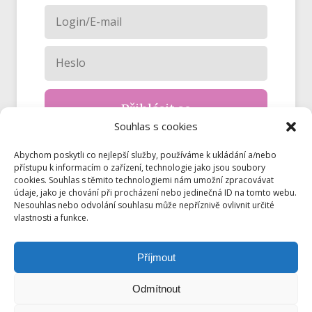
Přihlásit se
Souhlas s cookies
Zapomněli jste heslo?
Abychom poskytli co nejlepší služby, používáme k ukládání a/nebo
přístupu k informacím o zařízení, technologie jako jsou soubory
cookies. Souhlas s těmito technologiemi nám umožní zpracovávat
údaje, jako je chování při procházení nebo jedinečná ID na tomto webu.
Nesouhlas nebo odvolání souhlasu může nepříznivě ovlivnit určité
vlastnosti a funkce.
Příjmout
Odmítnout